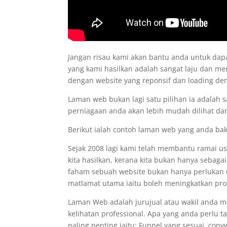
Jangan risau kami akan bantu anda untuk d
yang kami hasilkan adalah sangat laju dan me
dengan website yang reponsif dan loading d
Laman web bukan lagi satu pilihan ia adalah 
perniagaan anda akan lebih mudah dilihat dan
Berikut ialah contoh laman web yang anda ba
Sejak 2008 lagi kami telah membantu ramai 
kita hasilkan, kerana kita bukan hanya sebaga
faham sebuah website bukan hanya perlukan de
matlamat utama iaitu boleh meningkatkan prof
Laman Web adalah jurujual atau wakil anda 
kelihatan professional. Apa yang anda perlu 
paling penting iaitu: Funnel yang sesuai, co