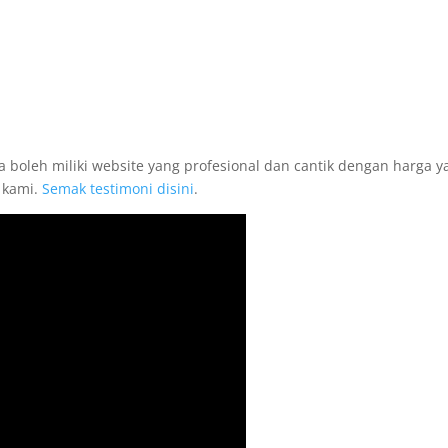
 boleh miliki website yang profesional dan cantik dengan harga y
 kami.
Semak testimoni disini
.