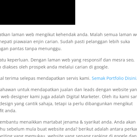
apatkan laman web mengikut kehendak anda. Malah semua laman 
nepati piawaian enjin carian. Sudah pasti pelanggan lebih suka
engan pantas tanpa menunggu.
satu keperluan. Dengan laman web yang responsif dan mesra seo,
 diakses oleh prospek anda melalui carian di google.
kal terima selepas mendapatkan servis kami.
Semak Portfolio Disini
usahawan untuk mendapatkan jualan dan leads dengan website ya
i web designer kami juga adalah Digital Marketer. Oleh itu kami sa
sign yang cantik sahaja, tetapi ia perlu dibangunkan mengikut
it anda.
membantu menaikkan martabat jenama & syarikat anda. Anda akan
tahu sebelum mula buat website anda? berikut adalah antara perka
pywriting yang memukau, website yang senang ranking di google dan