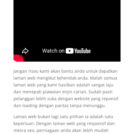
Jangan risau kami akan bantu anda untuk dapatkan
laman web mengikut kehendak anda. Malah semua
laman web yang kami hasilkan adalah sangat laju
dan menepati piawaian enjin carian. Sudah pasti
pelanggan lebih suka dengan website yang reponsif
dan loading dengan pantas tanpa menunggu.
Laman web bukan lagi satu pilihan ia adalah satu
keperluan. Dengan laman web yang responsif dan
mesra seo, perniagaan anda akan lebih mudah