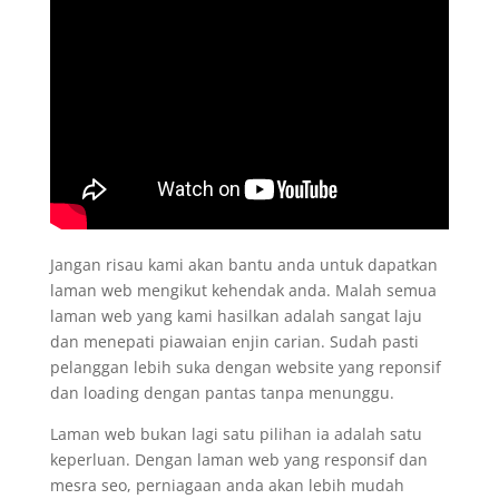
Jangan risau kami akan bantu anda untuk dapatkan
laman web mengikut kehendak anda. Malah semua
laman web yang kami hasilkan adalah sangat laju
dan menepati piawaian enjin carian. Sudah pasti
pelanggan lebih suka dengan website yang reponsif
dan loading dengan pantas tanpa menunggu.
Laman web bukan lagi satu pilihan ia adalah satu
keperluan. Dengan laman web yang responsif dan
mesra seo, perniagaan anda akan lebih mudah