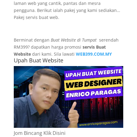
laman web yang cantik, pantas dan mesra
pengguna. Berikut ialah pakej yang kami sediakan…
Pakej servis buat web.
Berminat dengan
Buat Website di Tumpat
serendah
RM399? dapatkan harga promosi
servis Buat
Website
dari kami. Sila lawati
WEB399.COM.MY
Upah Buat Website
Jom Bincang Klik Disini