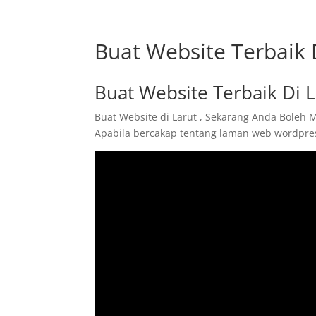
Buat Website Terbaik 
Buat Website Terbaik Di L
Buat Website di Larut , Sekarang Anda Boleh 
Apabila bercakap tentang laman web wordpres