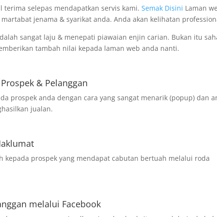
l terima selepas mendapatkan servis kami.
Semak Disini
Laman w
martabat jenama & syarikat anda. Anda akan kelihatan profession
lah sangat laju & menepati piawaian enjin carian. Bukan itu sah
memberikan tambah nilai kepada laman web anda nanti.
 Prospek & Pelanggan
pda prospek anda dengan cara yang sangat menarik (popup) dan 
hasilkan jualan.
Maklumat
ah kepada prospek yang mendapat cabutan bertuah melalui roda
langgan melalui Facebook