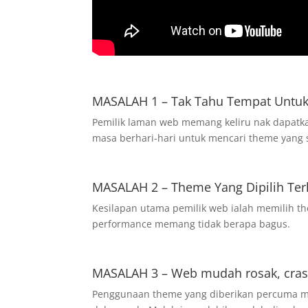
MASALAH 1 – Tak Tahu Tempat Untuk
Pemilik laman web memang keliru nak dapatk
masa berhari-hari untuk mencari theme yang 
MASALAH 2 – Theme Yang Dipilih Ter
Kesilapan utama pemilik web ialah memilih t
performance memang tidak berapa bagus.
MASALAH 3 – Web mudah rosak, cras
Penggunaan theme yang diberikan percuma mu