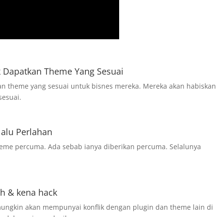
 Dapatkan Theme Yang Sesuai
an theme yang sesuai untuk bisnes mereka. Mereka akan habiskan
sesuai.
lalu Perlahan
heme percuma. Ada sebab ianya diberikan percuma. Selalunya
h & kena hack
ngkin akan mempunyai konflik dengan plugin dan theme lain di