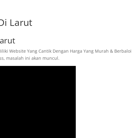
Di Larut
arut
Miliki Website Yang Cantik Dengan Harga Yang Murah & Berbaloi
s, masalah ini akan muncul.