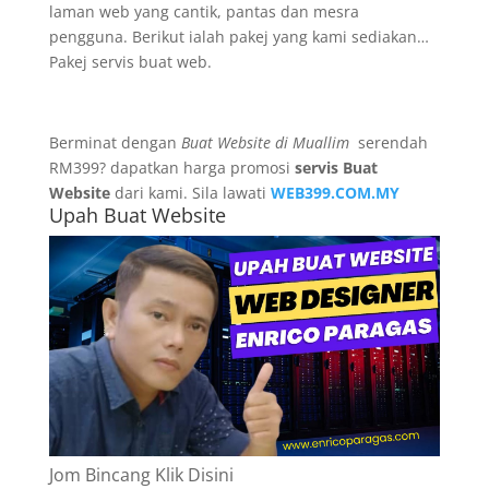
laman web yang cantik, pantas dan mesra
pengguna. Berikut ialah pakej yang kami sediakan…
Pakej servis buat web.
Berminat dengan
Buat Website di Muallim
serendah
RM399? dapatkan harga promosi
servis Buat
Website
dari kami. Sila lawati
WEB399.COM.MY
Upah Buat Website
Jom Bincang Klik Disini