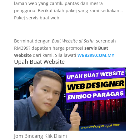
laman web yang cantik, pantas dan mesra
pengguna. Berikut ialah pakej yang kami sediakan…
Pakej servis buat web.
Berminat dengan
Buat Website di Setiu
serendah
RM399? dapatkan harga promosi
servis Buat
Website
dari kami. Sila lawati
WEB399.COM.MY
Upah Buat Website
Jom Bincang Klik Disini