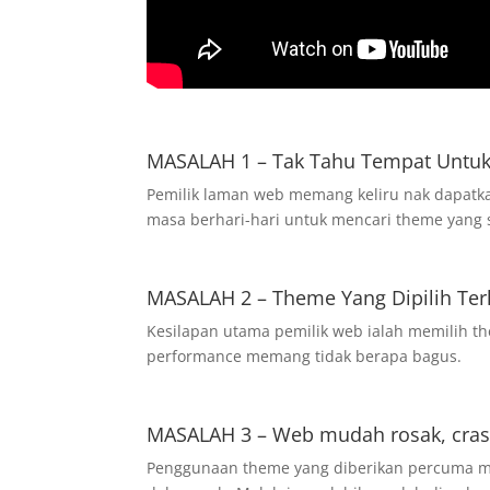
MASALAH 1 – Tak Tahu Tempat Untuk
Pemilik laman web memang keliru nak dapatk
masa berhari-hari untuk mencari theme yang 
MASALAH 2 – Theme Yang Dipilih Ter
Kesilapan utama pemilik web ialah memilih t
performance memang tidak berapa bagus.
MASALAH 3 – Web mudah rosak, cras
Penggunaan theme yang diberikan percuma mu