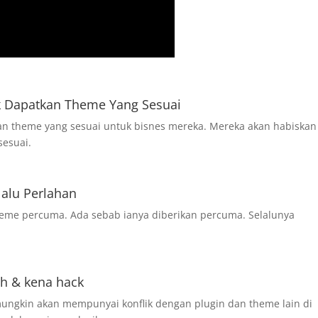
 Dapatkan Theme Yang Sesuai
an theme yang sesuai untuk bisnes mereka. Mereka akan habiskan
sesuai.
lalu Perlahan
heme percuma. Ada sebab ianya diberikan percuma. Selalunya
h & kena hack
ngkin akan mempunyai konflik dengan plugin dan theme lain di