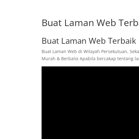
Buat Laman Web Terba
Buat Laman Web Terbaik 
Buat Laman Web di Wilayah Persekutuan, Seka
Murah & Berbaloi Apabila bercakap tentang l