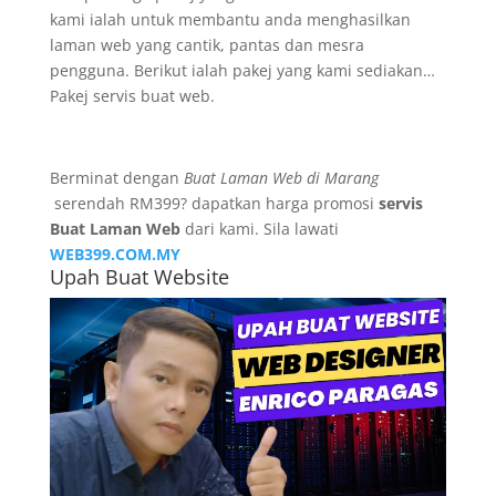
kami ialah untuk membantu anda menghasilkan
laman web yang cantik, pantas dan mesra
pengguna. Berikut ialah pakej yang kami sediakan…
Pakej servis buat web.
Berminat dengan
Buat Laman Web di Marang
serendah RM399? dapatkan harga promosi
servis
Buat Laman Web
dari kami. Sila lawati
WEB399.COM.MY
Upah Buat Website