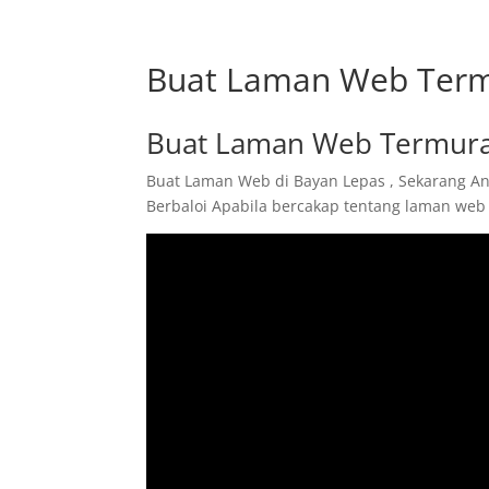
Buat Laman Web Term
Buat Laman Web Termura
Buat Laman Web di Bayan Lepas , Sekarang An
Berbaloi Apabila bercakap tentang laman web