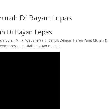
urah Di Bayan Lepas
h Di Bayan Lepas
da Boleh Miliki Website Yang Cantik Dengan Harga Yang Murah &
 wordpress, masalah ini akan muncul.