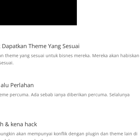
 Dapatkan Theme Yang Sesuai
an theme yang sesuai untuk bisnes mereka. Mereka akan habiskan
sesuai.
lalu Perlahan
heme percuma. Ada sebab ianya diberikan percuma. Selalunya
h & kena hack
ngkin akan mempunyai konflik dengan plugin dan theme lain di