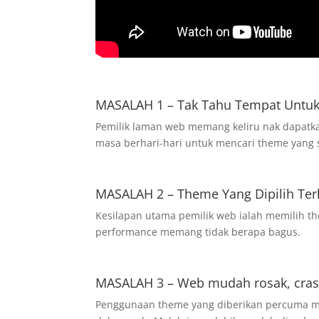
MASALAH 1 – Tak Tahu Tempat Untuk
Pemilik laman web memang keliru nak dapatk
masa berhari-hari untuk mencari theme yang 
MASALAH 2 – Theme Yang Dipilih Ter
Kesilapan utama pemilik web ialah memilih t
performance memang tidak berapa bagus.
MASALAH 3 – Web mudah rosak, cras
Penggunaan theme yang diberikan percuma mu